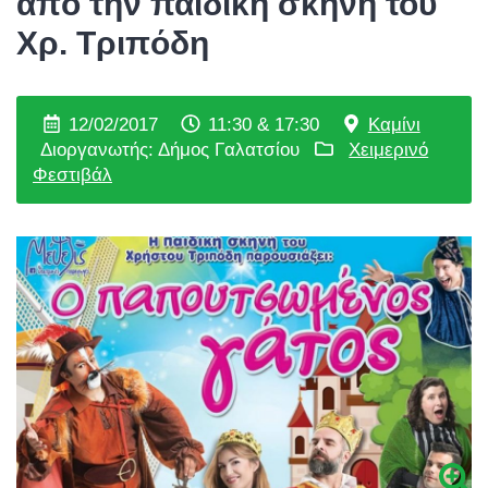
από την παιδική σκηνή του
Χρ. Τριπόδη
12/02/2017
11:30 & 17:30
Καμίνι
Διοργανωτής: Δήμος Γαλατσίου
Χειμερινό
Φεστιβάλ