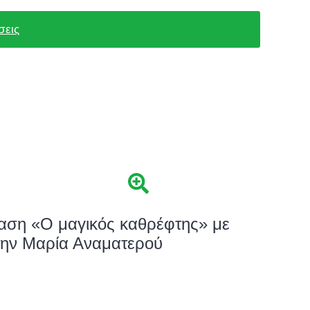
σεις
ταση «Ο μαγικός καθρέφτης» με
 την Μαρία Αναματερού