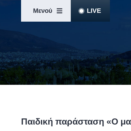
Μετάβαση
Άλμα
στο
στη
Μενού
LIVE
περιεχόμενο
γραμμή
πλοήγησης
Παιδική παράσταση «Ο μα