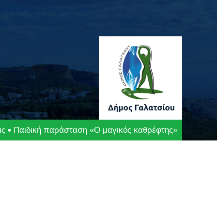
ις
Παιδική παράσταση «Ο μαγικός καθρέφτης»