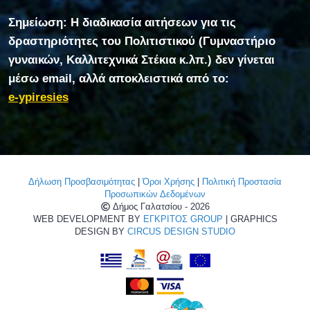
Σημείωση: Η διαδικασία αιτήσεων για τις
δραστηριότητες του Πολιτιστικού (Γυμναστήριο
γυναικών, Καλλιτεχνικά Στέκια κ.λπ.) δεν γίνεται
μέσω email, αλλά αποκλειστικά από το:
e-ypiresies
Δήλωση Προσβασιμότητας
|
Όροι Χρήσης
|
Πολιτική Προστασία
Προσωπικών Δεδομένων
Δήμος Γαλατσίου - 2026
WEB DEVELOPMENT BY
ΕΓΚΡΙΤΟΣ GROUP
| GRAPHICS
DESIGN BY
CIRCUS DESIGN STUDIO