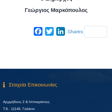
Γεώργιος Μαρκόπουλος
Facebook
Twitter
LinkedIn
Shares
Στοιχεία Επικοινωνίας
Αρχιμήδους 2 & Ιπποκράτους
Τ.Κ.: 11146, Γαλάτσι