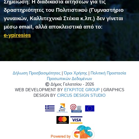
Σημείωση: Η διαδικασία αιτήσεων για τις
δραστηριότητες του Πολιτιστικού (Γυμναστήριο
γυναικών, Καλλιτεχνικά Στέκια κ.λπ.) δεν γίνεται
μέσω email, αλλά αποκλειστικά από το:
e-ypiresies
Δήλωση Προσβασιμότητας
|
Όροι Χρήσης
|
Πολιτική Προστασία
Προσωπικών Δεδομένων
Δήμος Γαλατσίου - 2026
WEB DEVELOPMENT BY
ΕΓΚΡΙΤΟΣ GROUP
| GRAPHICS
DESIGN BY
CIRCUS DESIGN STUDIO