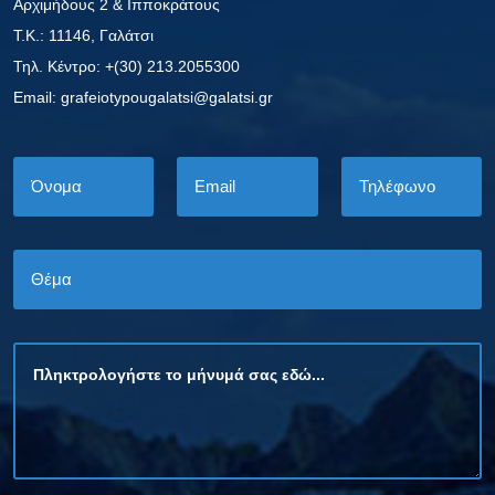
Αρχιμήδους 2 & Ιπποκράτους
Τ.Κ.: 11146, Γαλάτσι
Τηλ. Κέντρο: +(30) 213.2055300
Εmail: grafeiotypougalatsi@galatsi.gr