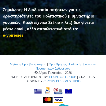
Σημείωση: Η διαδικασία αιτήσεων για τις
δραστηριότητες του Πολιτιστικού (Γυμναστήριο
γυναικών, Καλλιτεχνικά Στέκια κ.λπ.) δεν γίνεται
μέσω email, αλλά αποκλειστικά από το:
e-ypiresies
Δήλωση Προσβασιμότητας
|
Όροι Χρήσης
|
Πολιτική Προστασία
Προσωπικών Δεδομένων
Δήμος Γαλατσίου - 2026
WEB DEVELOPMENT BY
ΕΓΚΡΙΤΟΣ GROUP
| GRAPHICS
DESIGN BY
CIRCUS DESIGN STUDIO