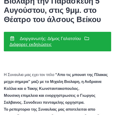
Βιολάρη την Παρασκευή 5
Αυγούστου, στις 9μμ. στο
Θέατρο του άλσους Βείκου
Διοργανωτής: Δήμος Γαλατσίου
Διάφορες εκδηλώσεις
Η Συναυλια μας εχει τον τιτλο
“Απο τις μπουατ της Πλακας
μεχρι σημερα” μαζι με το
Μιχαλη Βιολαρη, η Ανδριανα
Κολλια και ο Τακης Κωνσταντακοπουλος.
Μουσικη επιμελεια και ενορχηστρωσεις
ο Γιωργος
Σαλβανος. Συνοδευει πενταμελης ορχηστρα.
Το ρεπερτοριο της Συναυλιας μας αποτελειται απο