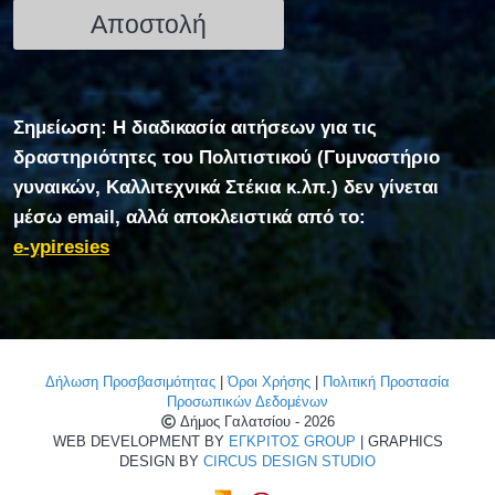
Σημείωση: Η διαδικασία αιτήσεων για τις
δραστηριότητες του Πολιτιστικού (Γυμναστήριο
γυναικών, Καλλιτεχνικά Στέκια κ.λπ.) δεν γίνεται
μέσω email, αλλά αποκλειστικά από το:
e-ypiresies
Δήλωση Προσβασιμότητας
|
Όροι Χρήσης
|
Πολιτική Προστασία
Προσωπικών Δεδομένων
Δήμος Γαλατσίου - 2026
WEB DEVELOPMENT BY
ΕΓΚΡΙΤΟΣ GROUP
| GRAPHICS
DESIGN BY
CIRCUS DESIGN STUDIO