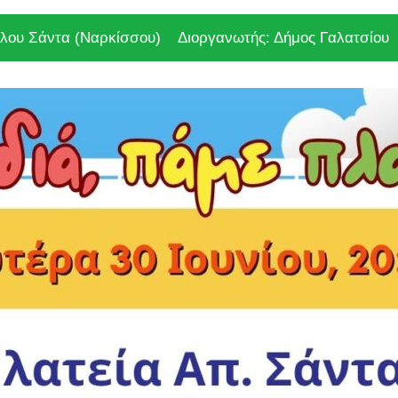
λου Σάντα (Ναρκίσσου)
Διοργανωτής: Δήμος Γαλατσίου