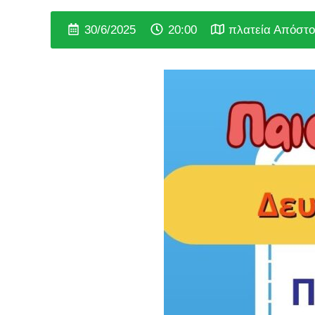
30/6/2025
20:00
πλατεία Απόστο