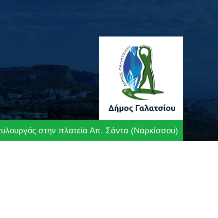
υλουργός στην πλατεία Απ. Σάντα (Ναρκίσσου)