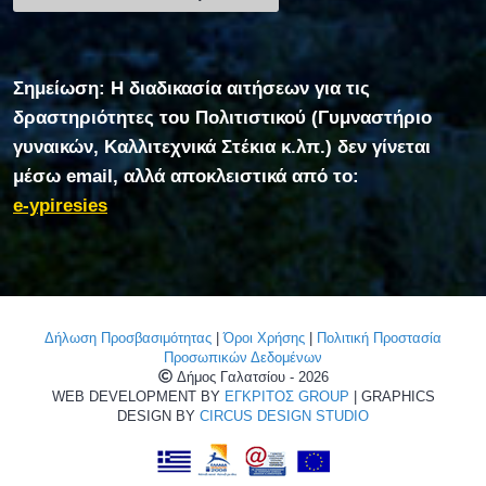
Σημείωση: Η διαδικασία αιτήσεων για τις
δραστηριότητες του Πολιτιστικού (Γυμναστήριο
γυναικών, Καλλιτεχνικά Στέκια κ.λπ.) δεν γίνεται
μέσω email, αλλά αποκλειστικά από το:
e-ypiresies
Δήλωση Προσβασιμότητας
|
Όροι Χρήσης
|
Πολιτική Προστασία
Προσωπικών Δεδομένων
Δήμος Γαλατσίου - 2026
WEB DEVELOPMENT BY
ΕΓΚΡΙΤΟΣ GROUP
| GRAPHICS
DESIGN BY
CIRCUS DESIGN STUDIO