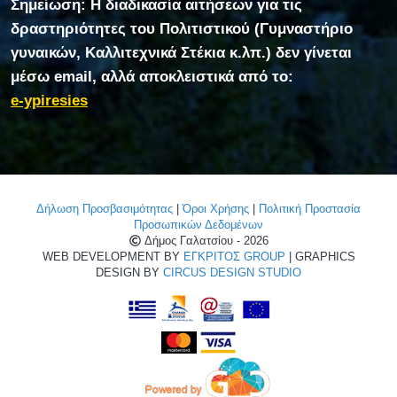
Σημείωση: Η διαδικασία αιτήσεων για τις
δραστηριότητες του Πολιτιστικού (Γυμναστήριο
γυναικών, Καλλιτεχνικά Στέκια κ.λπ.) δεν γίνεται
μέσω email, αλλά αποκλειστικά από το:
e-ypiresies
Δήλωση Προσβασιμότητας
|
Όροι Χρήσης
|
Πολιτική Προστασία
Προσωπικών Δεδομένων
Δήμος Γαλατσίου - 2026
WEB DEVELOPMENT BY
ΕΓΚΡΙΤΟΣ GROUP
| GRAPHICS
DESIGN BY
CIRCUS DESIGN STUDIO