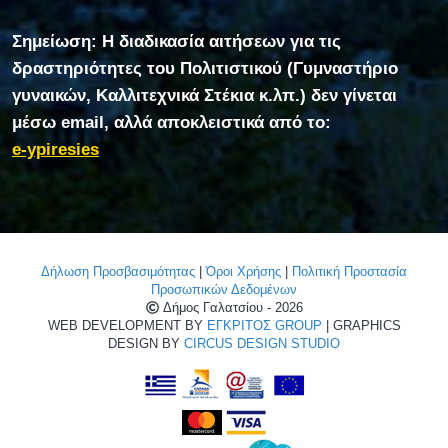
Σημείωση: Η διαδικασία αιτήσεων για τις
δραστηριότητες του Πολιτιστικού (Γυμναστήριο
γυναικών, Καλλιτεχνικά Στέκια κ.λπ.) δεν γίνεται
μέσω email, αλλά αποκλειστικά από το:
e-ypiresies
Δήλωση Προσβασιμότητας
|
Όροι Χρήσης
|
Πολιτική Προστασία
Προσωπικών Δεδομένων
Δήμος Γαλατσίου - 2026
WEB DEVELOPMENT BY
ΕΓΚΡΙΤΟΣ GROUP
| GRAPHICS
DESIGN BY
CIRCUS DESIGN STUDIO