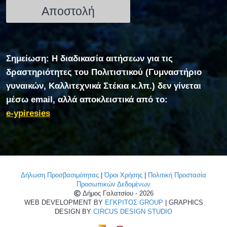
Σημείωση: Η διαδικασία αιτήσεων για τις
δραστηριότητες του Πολιτιστικού (Γυμναστήριο
γυναικών, Καλλιτεχνικά Στέκια κ.λπ.) δεν γίνεται
μέσω email, αλλά αποκλειστικά από το:
e-ypiresies
Δήλωση Προσβασιμότητας
|
Όροι Χρήσης
|
Πολιτική Προστασία
Προσωπικών Δεδομένων
Δήμος Γαλατσίου - 2026
WEB DEVELOPMENT BY
ΕΓΚΡΙΤΟΣ GROUP
| GRAPHICS
DESIGN BY
CIRCUS DESIGN STUDIO