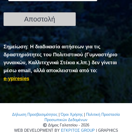
Σημείωση: Η διαδικασία αιτήσεων για τις
δραστηριότητες του Πολιτιστικού (Γυμναστήριο
γυναικών, Καλλιτεχνικά Στέκια κ.λπ.) δεν γίνεται
μέσω email, αλλά αποκλειστικά από το:
e-ypiresies
Δήλωση Προσβασιμότητας
|
Όροι Χρήσης
|
Πολιτική Προστασία
Προσωπικών Δεδομένων
Δήμος Γαλατσίου - 2026
WEB DEVELOPMENT BY
ΕΓΚΡΙΤΟΣ GROUP
| GRAPHICS