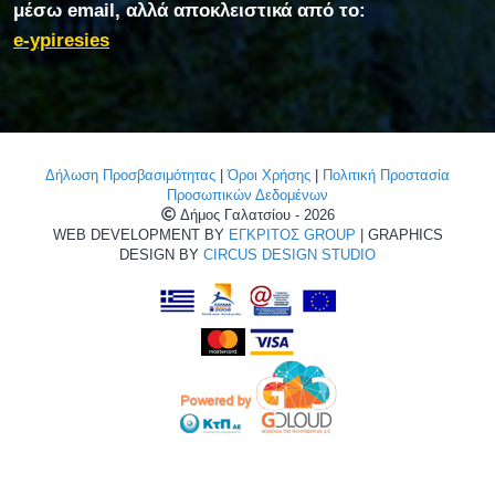
μέσω email, αλλά αποκλειστικά από το:
e-ypiresies
Δήλωση Προσβασιμότητας
|
Όροι Χρήσης
|
Πολιτική Προστασία
Προσωπικών Δεδομένων
Δήμος Γαλατσίου - 2026
WEB DEVELOPMENT BY
ΕΓΚΡΙΤΟΣ GROUP
| GRAPHICS
DESIGN BY
CIRCUS DESIGN STUDIO