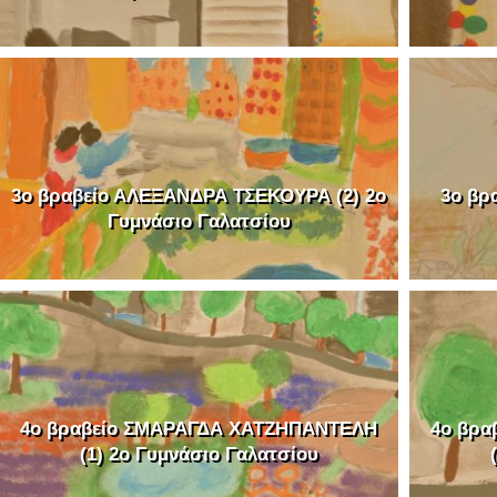
3o βραβείο ΑΛΕΞΑΝΔΡΑ ΤΣΕΚΟΥΡΑ (2) 2o
3o βρ
Γυμνάσιο Γαλατσίου
4o βραβείο ΣΜΑΡΑΓΔΑ ΧΑΤΖΗΠΑΝΤΕΛΗ
4o βρ
(1) 2o Γυμνάσιο Γαλατσίου