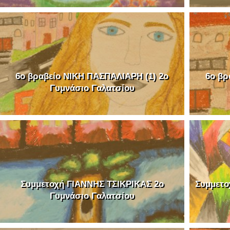
6o βραβείο ΝΙΚΗ ΠΑΣΠΑΛΙΑΡΗ (1) 2o
6o βρ
Γυμνάσιο Γαλατσίου
Συμμετοχή ΓΙΑΝΝΗΣ ΤΣΙΚΡΙΚΑΣ 2o
Συμμετο
Γυμνάσιο Γαλατσίου