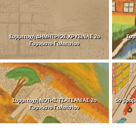
Συμμετοχή ΔΗΜΗΤΡΙΟΣ ΧΡΥΣΙΝΑΣ 2o
Συμ
Γυμνάσιο Γαλατσίου
Συμμετοχή ΝΟΤΗΣ ΤΣΑΤΣΑΝΙΑΣ 2o
5o βρα
Γυμνάσιο Γαλατσίου