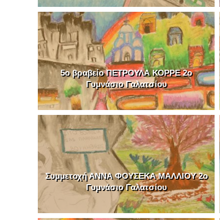
5o βραβείο ΠΕΤΡΟΥΛΑ ΚΟΡΡΕ 2o
Γυμνάσιο Γαλατσίου
Συμμετοχή ΑΝΝΑ ΦΟΥΣΕΚΑ ΜΑΛΛΙΟΥ 2o
Γυμνάσιο Γαλατσίου