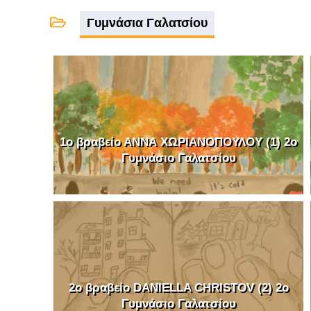
Γυμνάσια Γαλατσίου
1o βραβείο ΑΝΝΑ ΧΩΡΙΑΝΟΠΟΥΛΟΥ (1) 2o
Γυμνάσιο Γαλατσίου
2o βραβείο DANIELLA CHRISTOV (2) 2o
Γυμνάσιο Γαλατσίου