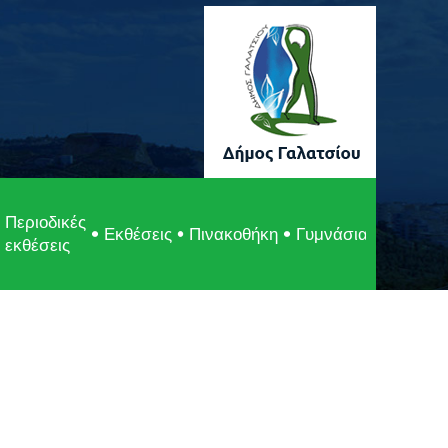
Περιοδικές
Εκθέσεις
Πινακοθήκη
Γυμνάσια Γαλατσίο
εκθέσεις