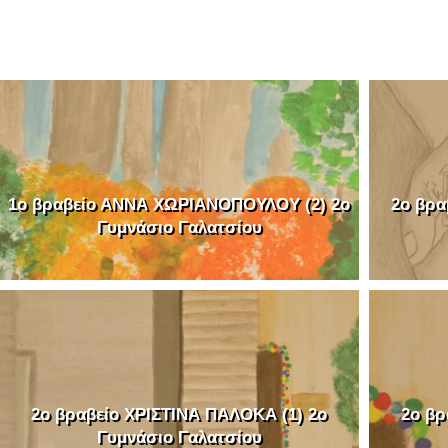
1o βραβείο ΑΝΝΑ ΧΩΡΙΑΝΟΠΟΥΛΟΥ (2) 2o
2o βρα
Γυμνάσιο Γαλατσίου
2o βραβείο ΧΡΙΣΤΙΝΑ ΠΑΛΟΚΑ (1) 2o
2o βρ
Γυμνάσιο Γαλατσίου