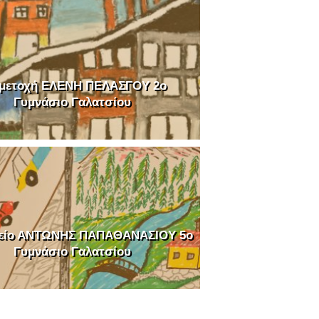
μετοχή ΕΛΕΝΗ ΠΕΛΑΣΓΟΥ 2o
Γυμνάσιο Γαλατσίου
βείο ΑΝΤΩΝΗΣ ΠΑΠΑΘΑΝΑΣΙΟΥ 5o
Γυμνάσιο Γαλατσίου