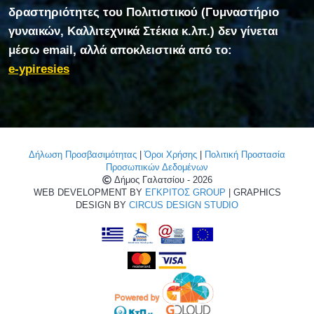
δραστηριότητες του Πολιτιστικού (Γυμναστήριο
γυναικών, Καλλιτεχνικά Στέκια κ.λπ.) δεν γίνεται
μέσω email, αλλά αποκλειστικά από το:
e-ypiresies
Δήλωση Προσβασιμότητας
|
Όροι Χρήσης
|
Πολιτική Προστασία
Προσωπικών Δεδομένων
Δήμος Γαλατσίου - 2026
WEB DEVELOPMENT BY
ΕΓΚΡΙΤΟΣ GROUP
| GRAPHICS
DESIGN BY
CIRCUS DESIGN STUDIO