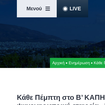
Μετάβαση
Άλμα
στο
στη
Μενού
LIVE
περιεχόμενο
γραμμή
πλοήγησης
Αρχική
Ενημέρωση
Κάθε 
Κάθε Πέμπτη στο Β’ ΚΑΠΗ 