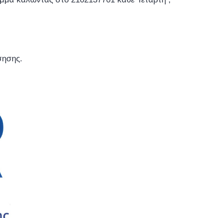
σησης.