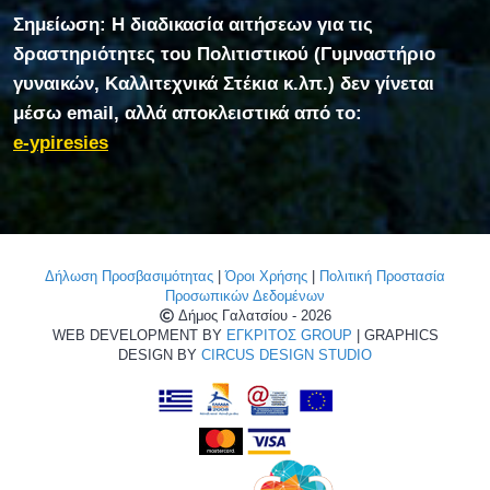
Σημείωση: Η διαδικασία αιτήσεων για τις
δραστηριότητες του Πολιτιστικού (Γυμναστήριο
γυναικών, Καλλιτεχνικά Στέκια κ.λπ.) δεν γίνεται
μέσω email, αλλά αποκλειστικά από το:
e-ypiresies
Δήλωση Προσβασιμότητας
|
Όροι Χρήσης
|
Πολιτική Προστασία
Προσωπικών Δεδομένων
Δήμος Γαλατσίου - 2026
WEB DEVELOPMENT BY
ΕΓΚΡΙΤΟΣ GROUP
| GRAPHICS
DESIGN BY
CIRCUS DESIGN STUDIO