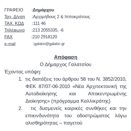
ΓΡΑΦΕΙΟ :
Δημάρχου
Ταχ. Δ/νση
:
A
ρχιμήδους 2 & Ιπποκράτους
ΤΑΧ. ΚΩΔ
:111 46
Τηλέφωνο
:213 2055335, -6
FAX
:210 2918120
:
e
–
mail
galatsi
@
galatsi
.
gr
Απόφαση
Ο Δήμαρχος Γαλατσίου
Έχοντας υπόψη:
1.
τις διατάξεις του άρθρου 58 του Ν. 3852/2010,
ΦΕΚ 87/07-06-2010 «Νέα Αρχιτεκτονική της
Αυτοδιοίκησης και Αποκεντρωμένης
Διοίκησης» (πρόγραμμα Καλλικράτης)
2.
τις δυσμενείς καιρικές συνθήκες και την
επικινδυνότητα του οδοστρώματος λόγω
ολισθηρότητας – παγετού