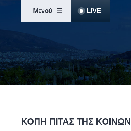
Μετάβαση
Άλμα
στο
στη
Μενού
LIVE
περιεχόμενο
γραμμή
πλοήγησης
ΚΟΠΗ ΠΙΤΑΣ ΤΗΣ ΚΟΙΝΩΝ