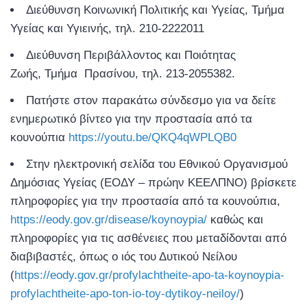
Διεύθυνση Κοινωνική Πολιτικής και Υγείας, Τμήμα
Υγείας και Υγιεινής, τηλ. 210-2222011
Διεύθυνση Περιβάλλοντος και Ποιότητας
Ζωής, Τμήμα Πρασίνου, τηλ. 213-2055382.
Πατήστε στον παρακάτω σύνδεσμο για να δείτε
ενημερωτικό βίντεο για την προστασία από τα
κουνούπια
https://youtu.be/QKQ4qWPLQB0
Στην ηλεκτρονική σελίδα του Εθνικού Οργανισμού
Δημόσιας Υγείας (ΕΟΔΥ – πρώην ΚΕΕΛΠΝΟ) βρίσκετε
πληροφορίες για την προστασία από τα κουνούπια,
https://eody.gov.gr/disease/koynoypia/
καθώς και
πληροφορίες για τις ασθένειες που μεταδίδονται από
διαβιβαστές, όπως ο ιός του Δυτικού Νείλου
(
https://eody.gov.gr/profylachtheite-apo-ta-koynoypia-
profylachtheite-apo-ton-io-toy-dytikoy-neiloy/
)