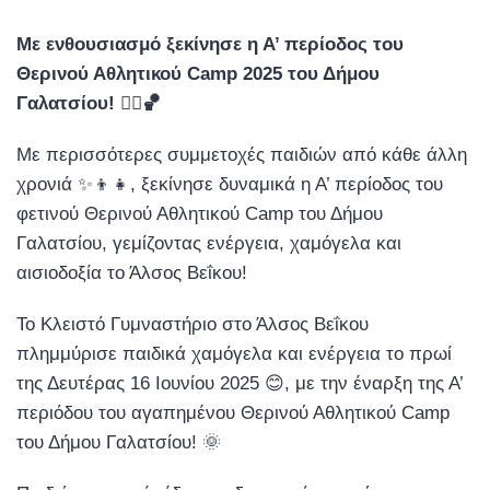
Με ενθουσιασμό ξεκίνησε η Α’ περίοδος του
Θερινού Αθλητικού Camp 2025 του Δήμου
Γαλατσίου! 🏃‍♂️🏀
Με περισσότερες συμμετοχές παιδιών από κάθε άλλη
χρονιά ✨👦👧, ξεκίνησε δυναμικά η Α’ περίοδος του
φετινού Θερινού Αθλητικού Camp του Δήμου
Γαλατσίου, γεμίζοντας ενέργεια, χαμόγελα και
αισιοδοξία το Άλσος Βεΐκου!
Το Κλειστό Γυμναστήριο στο Άλσος Βεΐκου
πλημμύρισε παιδικά χαμόγελα και ενέργεια το πρωί
της Δευτέρας 16 Ιουνίου 2025 😊, με την έναρξη της Α’
περιόδου του αγαπημένου Θερινού Αθλητικού Camp
του Δήμου Γαλατσίου! 🌞