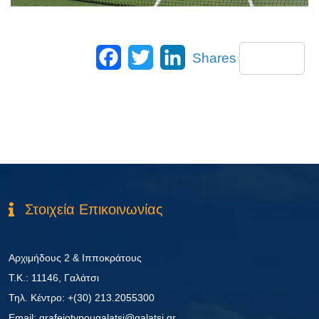
Facebook
Twitter
LinkedIn
Shares
Στοιχεία Επικοινωνίας
Αρχιμήδους 2 & Ιπποκράτους
Τ.Κ.: 11146, Γαλάτσι
Τηλ. Κέντρο: +(30) 213.2055300
Εmail: grafeiotypougalatsi@galatsi.gr