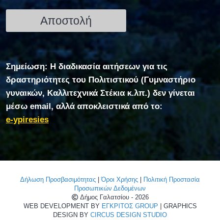
Σημείωση: Η διαδικασία αιτήσεων για τις
δραστηριότητες του Πολιτιστικού (Γυμναστήριο
γυναικών, Καλλιτεχνικά Στέκια κ.λπ.) δεν γίνεται
μέσω email, αλλά αποκλειστικά από το:
e-ypiresies
Δήλωση Προσβασιμότητας
|
Όροι Χρήσης
|
Πολιτική Προστασία
Προσωπικών Δεδομένων
Δήμος Γαλατσίου - 2026
WEB DEVELOPMENT BY
ΕΓΚΡΙΤΟΣ GROUP
| GRAPHICS
DESIGN BY
CIRCUS DESIGN STUDIO