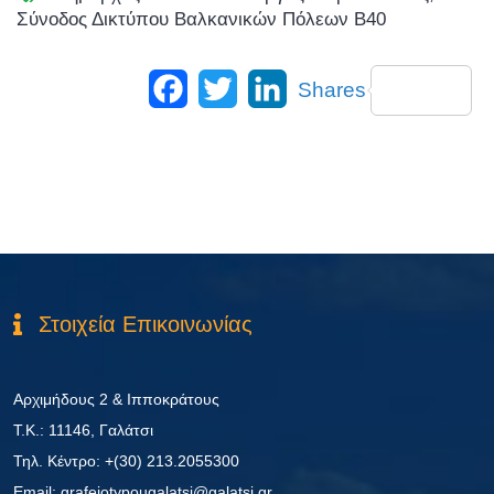
Σύνοδος Δικτύπου Βαλκανικών Πόλεων Β40
Facebook
Twitter
LinkedIn
Shares
Στοιχεία Επικοινωνίας
Αρχιμήδους 2 & Ιπποκράτους
Τ.Κ.: 11146, Γαλάτσι
Τηλ. Κέντρο: +(30) 213.2055300
Εmail: grafeiotypougalatsi@galatsi.gr