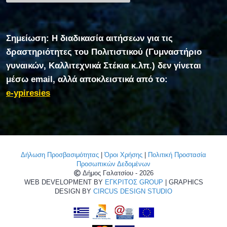
Σημείωση: Η διαδικασία αιτήσεων για τις
δραστηριότητες του Πολιτιστικού (Γυμναστήριο
γυναικών, Καλλιτεχνικά Στέκια κ.λπ.) δεν γίνεται
μέσω email, αλλά αποκλειστικά από το:
e-ypiresies
Δήλωση Προσβασιμότητας
|
Όροι Χρήσης
|
Πολιτική Προστασία
Προσωπικών Δεδομένων
Δήμος Γαλατσίου - 2026
WEB DEVELOPMENT BY
ΕΓΚΡΙΤΟΣ GROUP
| GRAPHICS
DESIGN BY
CIRCUS DESIGN STUDIO