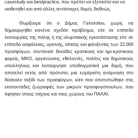
case
study
και
best
practice
, που πρέπει να εξεταστεί και να
υιοθετηθεί και από άλλες αντίστοιχες δομές διεθνώς.
Θυμίζουμε ότι ο Δήμος Γαλατσίου, χωρίς να
δημιουργηθεί κανένα σχεδόν πρόβλημα, είτε σε επίπεδο
λειτουργίας της πόλης ή της ολυμπιακής εγκατάστασης είτε σε
επίπεδο ασφάλειας, υγιεινής, σίτισης και φιλοξενίας των 22.000
προσφύγων, συντόνισε δεκάδες κρατικούς και ημι-κρατικούς
φορείς, ΜΚΟ, οργανώσεις, εθελοντές, πολίτες και δημοτικούς
υπαλλήλους και λειτούργησε υποδειγματικά μια δομή, που
αποτελεί εκτός από πρότυπο, μια ευχάριστη ανάμνηση στο
δύσκολο ταξίδι των προσφύγων, κάτι που αποτυπώθηκε στις
εκατοντάδες ζωγραφιές των μικρών προσφυγόπουλων, που
άφησαν στους τοίχους και τους χώρους του ΠΑΛΑΙ.