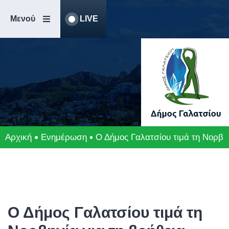
Μετάβαση
Άλμα
στο
στη
Μενού
LIVE
περιεχόμενο
γραμμή
πλοήγησης
Αρχική
Ενημέρωση
Ο Δήμος Γαλατσίου τιμά τη Νορβη
Ο Δήμος Γαλατσίου τιμά τη