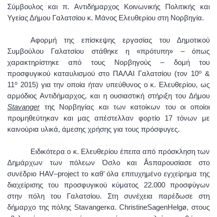
Σύμβουλος και π. Αντιδήμαρχος Κοινωνικής Πολιτικής και
Υγείας Δήμου Γαλατσίου κ. Μάνος Ελευθερίου στη Νορβηγία.
Αφορμή της επίσκεψης εργασίας του Δημοτικού
Συμβούλου Γαλατσίου στάθηκε η «πρότυπη» – όπως
χαρακτηρίστηκε από τους Νορβηγούς – δομή του
ο
προσφυγικού καταυλισμού στο ΠΑΛΑΙ Γαλατσίου (τον 10
&
ο
11
2015) για την οποία ήταν υπεύθυνος ο κ. Ελευθερίου, ως
αρμόδιος Αντιδήμαρχος, και η ουσιαστική στήριξη του Δήμου
Stavanger
της Νορβηγίας και των κατοίκων του οι οποίοι
προμηθεύτηκαν και μας απέστελλαν φορτίο 17 τόνων με
καινούρια υλικά, άμεσης χρήσης για τους πρόσφυγες.
Ειδικότερα ο κ. Ελευθερίου έπειτα από πρόσκληση των
Δημάρχων
των πόλεων Όσλο και Å
s
παρουσίασε στο
συνέδριο
HAV
–
project
το καθ’ όλα επιτυχημένο εγχείρημα της
διαχείρισης του προσφυγικού κύματος 22.000 προσφύγων
στην πόλη του Γαλατσίου. Στη συνέχεια παρέδωσε στη
δήμαρχο της πόλης
Stavanger
κα.
Christine
Sagen
Helg
ø, στους