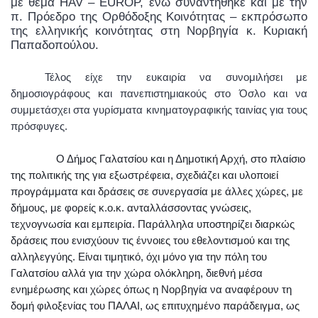
με θέμα HAV – EUROP, ενώ συναντήθηκε και με την
π. Πρόεδρο της Ορθόδοξης Κοινότητας – εκπρόσωπο
της ελληνικής κοινότητας στη Νορβηγία κ. Κυριακή
Παπαδοπούλου.
Τέλος είχε την ευκαιρία να συνομιλήσει με
δημοσιογράφους και πανεπιστημιακούς στο Όσλο και να
συμμετάσχει στα γυρίσματα κινηματογραφικής ταινίας για τους
πρόσφυγες.
Ο Δήμος Γαλατσίου και η Δημοτική Αρχή, στο πλαίσιο
της πολιτικής της για εξωστρέφεια, σχεδιάζει και υλοποιεί
προγράμματα και δράσεις σε συνεργασία με άλλες χώρες, με
δήμους, με φορείς κ.ο.κ. ανταλλάσσοντας γνώσεις,
τεχνογνωσία και εμπειρία. Παράλληλα υποστηρίζει διαρκώς
δράσεις που ενισχύουν τις έννοιες του εθελοντισμού και της
αλληλεγγύης. Είναι τιμητικό, όχι μόνο για την πόλη του
Γαλατσίου αλλά για την χώρα ολόκληρη, διεθνή μέσα
ενημέρωσης και χώρες όπως η Νορβηγία να αναφέρουν τη
δομή φιλοξενίας του ΠΑΛΑΙ, ως επιτυχημένο παράδειγμα, ως