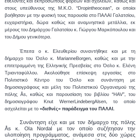
εθελοντές και εκπροσώπους φορέων και σχολείων, καθώς και
στους υπεύθυνους της Μ.Κ.Ο. “
Drop
in
the
ocean
”, οι οποίοι
βοήθησαν με την φυσική τους παρουσία στο ΠΑΛΑΙ Γαλατσίου,
ευχαριστήρια, δώρα καθώς και αναμνηστικά μετάλλια, εκ
μέρους του Δημάρχου Γαλατσίου κ. Γιώργου Μαρκόπουλου και
του Δήμου γενικότερα.
Έπειτα ο κ. Ελευθερίου συναντήθηκε και με τη
δήμαρχο του Όσλο κ.
Marianne
Borgen
, καθώς και με την
επιτετραμμένη της Ελληνικής Πρεσβείας στο Όσλο κ. Ελένη
Τριανταφύλλου. Ακολούθησε επίσκεψη εργασίας στο
Πολιτιστικό Κέντρο του Όσλο και συνάντηση με
δημοσιογράφους και μέλη του Πολιτιστικού Οργανισμού της
πόλης Å
s
, καθώς και παρουσίαση του βιβλίου “
HAV
”, του
δημοσιογράφου Knut
Werner
Lindeberg
Alsen
, το οποίο
ασχολείται με το
«διεθνές» παράδειγμα του ΠΑΛΑΙ.
Συνάντηση είχε και με τον δήμαρχο της πόλης
Ås κ. Ola Nordal με τον οποίο συζήτησαν την
υλοποίηση προγράμματος, ανάμεσα στις δύο χώρες