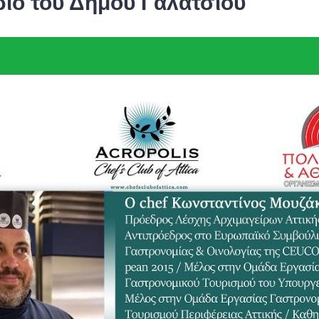
ριό του Δήμου Γαλατσίου