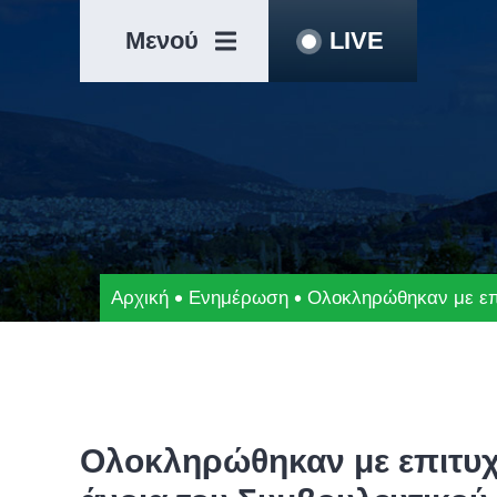
Μετάβαση
Άλμα
στο
στη
Μενού
LIVE
περιεχόμενο
γραμμή
πλοήγησης
Αρχική
Ενημέρωση
Ολοκληρώθηκαν με επι
Ολοκληρώθηκαν με επιτυχ