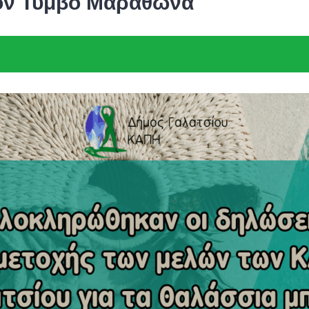
στον Τύμβο Μαραθώνα