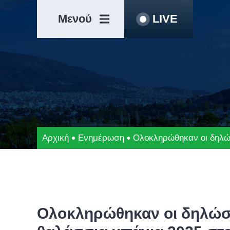
Μετάβαση
Άλμα
στο
στη
Μενού
LIVE
περιεχόμενο
γραμμή
πλοήγησης
Αρχική
Ενημέρωση
Ολοκληρώθηκαν οι δηλώ
Ολοκληρώθηκαν οι δηλώσε