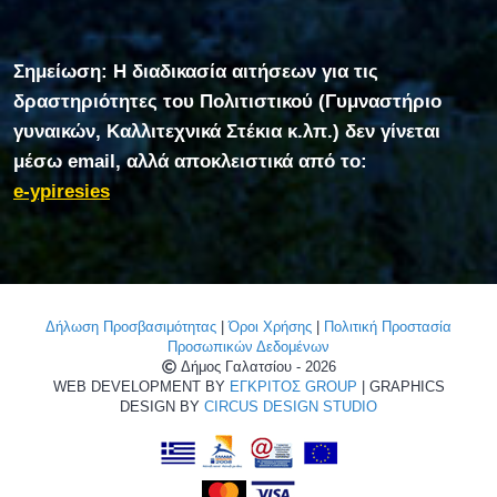
Σημείωση: Η διαδικασία αιτήσεων για τις
δραστηριότητες του Πολιτιστικού (Γυμναστήριο
γυναικών, Καλλιτεχνικά Στέκια κ.λπ.) δεν γίνεται
μέσω email, αλλά αποκλειστικά από το:
e-ypiresies
Δήλωση Προσβασιμότητας
|
Όροι Χρήσης
|
Πολιτική Προστασία
Προσωπικών Δεδομένων
Δήμος Γαλατσίου - 2026
WEB DEVELOPMENT BY
ΕΓΚΡΙΤΟΣ GROUP
| GRAPHICS
DESIGN BY
CIRCUS DESIGN STUDIO