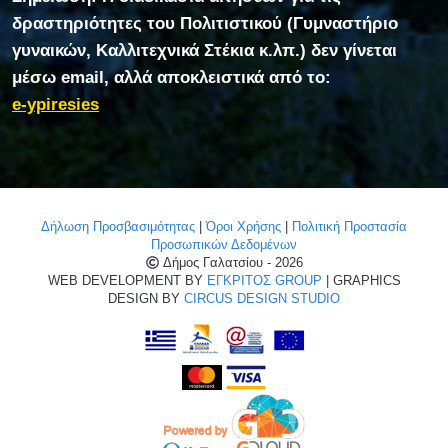
δραστηριότητες του Πολιτιστικού (Γυμναστήριο
γυναικών, Καλλιτεχνικά Στέκια κ.λπ.) δεν γίνεται
μέσω email, αλλά αποκλειστικά από το:
e-ypiresies
Δήλωση Προσβασιμότητας
|
Όροι Χρήσης
|
Πολιτική Προστασία
Προσωπικών Δεδομένων
Δήμος Γαλατσίου - 2026
WEB DEVELOPMENT BY
ΕΓΚΡΙΤΟΣ GROUP
| GRAPHICS
DESIGN BY
CIRCUS DESIGN STUDIO