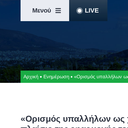
Μετάβαση
Άλμα
στο
στη
Μενού
LIVE
περιεχόμενο
γραμμή
πλοήγησης
Αρχική
Ενημέρωση
«Ορισμός υπαλλήλων ως
«Ορισμός υπαλλήλων ως χ