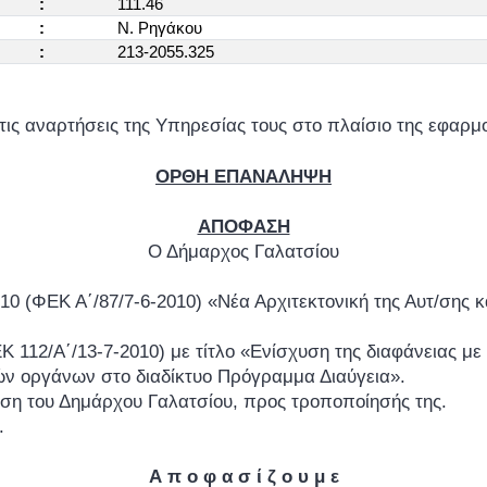
:
111.46
:
Ν. Ρηγάκου
:
213-2055.325
τις αναρτήσεις της Υπηρεσίας τους στο πλαίσιο της εφ
ΟΡΘΗ ΕΠΑΝΑΛΗΨΗ
ΑΠΟΦΑΣΗ
Ο Δήμαρχος Γαλατσίου
/2010 (ΦΕΚ Α΄/87/7-6-2010) «Νέα Αρχιτεκτονική της Αυτ/ση
ΕΚ 112/Α΄/13-7-2010) με τίτλο «Ενίσχυση της διαφάνειας 
κών οργάνων στο διαδίκτυο Πρόγραμμα Διαύγεια».
αση του Δημάρχου Γαλατσίου, προς τροποποίησής της.
.
Α π ο φ α σ ί ζ ο υ μ ε