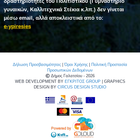
δραστηριότητες του Πολιτιστικού (Γυμναστήριο
γυναικών, Καλλιτεχνικά Στέκια κ.λπ.) δεν γίνεται
μέσω email, αλλά αποκλειστικά από το:
e-ypiresies
Δήλωση Προσβασιμότητας
|
Όροι Χρήσης
|
Πολιτική Προστασία
Προσωπικών Δεδομένων
Δήμος Γαλατσίου - 2026
WEB DEVELOPMENT BY
ΕΓΚΡΙΤΟΣ GROUP
| GRAPHICS
DESIGN BY
CIRCUS DESIGN STUDIO