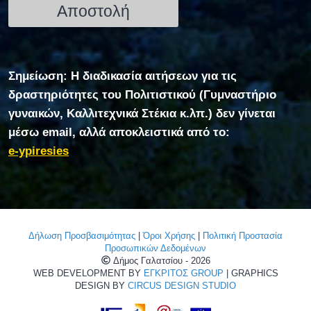
Σημείωση: Η διαδικασία αιτήσεων για τις
δραστηριότητες του Πολιτιστικού (Γυμναστήριο
γυναικών, Καλλιτεχνικά Στέκια κ.λπ.) δεν γίνεται
μέσω email, αλλά αποκλειστικά από το:
e-ypiresies
Δήλωση Προσβασιμότητας
|
Όροι Χρήσης
|
Πολιτική Προστασία
Προσωπικών Δεδομένων
Δήμος Γαλατσίου - 2026
WEB DEVELOPMENT BY
ΕΓΚΡΙΤΟΣ GROUP
| GRAPHICS
DESIGN BY
CIRCUS DESIGN STUDIO