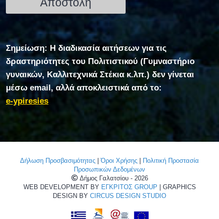
Σημείωση: Η διαδικασία αιτήσεων για τις
δραστηριότητες του Πολιτιστικού (Γυμναστήριο
γυναικών, Καλλιτεχνικά Στέκια κ.λπ.) δεν γίνεται
μέσω email, αλλά αποκλειστικά από το:
e-ypiresies
Δήλωση Προσβασιμότητας
|
Όροι Χρήσης
|
Πολιτική Προστασία
Προσωπικών Δεδομένων
Δήμος Γαλατσίου - 2026
WEB DEVELOPMENT BY
ΕΓΚΡΙΤΟΣ GROUP
| GRAPHICS
DESIGN BY
CIRCUS DESIGN STUDIO