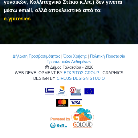
γυναικών, Καλλιτεχνικά Στέκια κ.λπ.) δεν γίνεται
μέσω email, αλλά αποκλειστικά από το:
e-ypiresies
Δήλωση Προσβασιμότητας
|
Όροι Χρήσης
|
Πολιτική Προστασία
Προσωπικών Δεδομένων
Δήμος Γαλατσίου - 2026
WEB DEVELOPMENT BY
ΕΓΚΡΙΤΟΣ GROUP
| GRAPHICS
DESIGN BY
CIRCUS DESIGN STUDIO