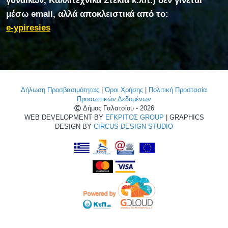
γυναικών, Καλλιτεχνικά Στέκια κ.λπ.) δεν γίνεται
μέσω email, αλλά αποκλειστικά από το:
e-ypiresies
Δήλωση Προσβασιμότητας
|
Όροι Χρήσης
|
Πολιτική Προστασία
Προσωπικών Δεδομένων
Δήμος Γαλατσίου - 2026
WEB DEVELOPMENT BY
ΕΓΚΡΙΤΟΣ GROUP
| GRAPHICS
DESIGN BY
CIRCUS DESIGN STUDIO