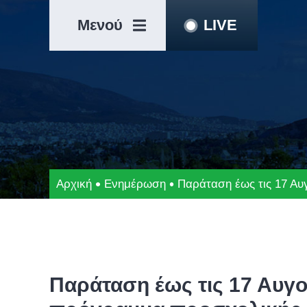
Μετάβαση
Άλμα
στο
στη
Μενού
LIVE
περιεχόμενο
γραμμή
πλοήγησης
Αρχική
Ενημέρωση
Παράταση έως τις 17 Αυ
Παράταση έως τις 17 Αυγ