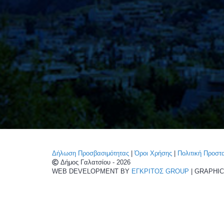
Δήλωση Προσβασιμότητας
|
Όροι Χρήσης
|
Πολιτική Προσ
Δήμος Γαλατσίου - 2026
WEB DEVELOPMENT BY
ΕΓΚΡΙΤΟΣ GROUP
| GRAPHI