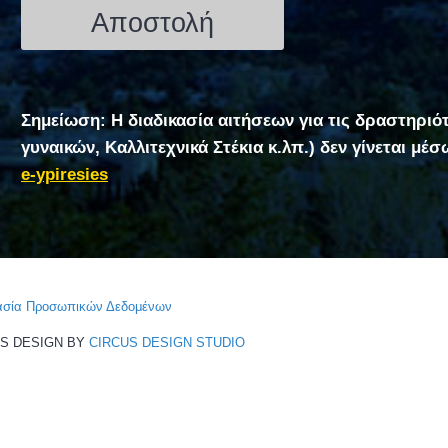
Σημείωση: Η διαδικασία αιτήσεων για τις δραστηριό
γυναικών, Καλλιτεχνικά Στέκια κ.λπ.) δεν γίνεται μέ
e-ypiresies
τασία Προσωπικών Δεδομένων
CS DESIGN BY
CIRCUS DESIGN STUDIO