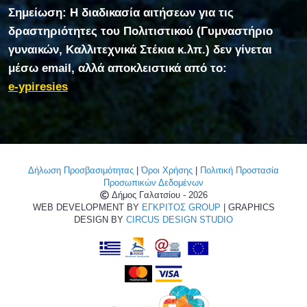
Σημείωση: Η διαδικασία αιτήσεων για τις
δραστηριότητες του Πολιτιστικού (Γυμναστήριο
γυναικών, Καλλιτεχνικά Στέκια κ.λπ.) δεν γίνεται
μέσω email, αλλά αποκλειστικά από το:
e-ypiresies
Δήλωση Προσβασιμότητας
|
Όροι Χρήσης
|
Πολιτική Προστασία
Προσωπικών Δεδομένων
Δήμος Γαλατσίου - 2026
WEB DEVELOPMENT BY
ΕΓΚΡΙΤΟΣ GROUP
| GRAPHICS
DESIGN BY
CIRCUS DESIGN STUDIO