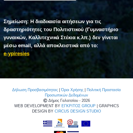
Σημείωση: Η διαδικασία αιτήσεων για τις
δραστηριότητες του Πολιτιστικού (Γυμναστήριο
γυναικών, Καλλιτεχνικά Στέκια κ.λπ.) δεν γίνεται
μέσω email, αλλά αποκλειστικά από το:
e-ypiresies
Δήλωση Προσβασιμότητας
|
Όροι Χρήσης
|
Πολιτική Προστασία
Προσωπικών Δεδομένων
Δήμος Γαλατσίου - 2026
WEB DEVELOPMENT BY
ΕΓΚΡΙΤΟΣ GROUP
| GRAPHICS
DESIGN BY
CIRCUS DESIGN STUDIO