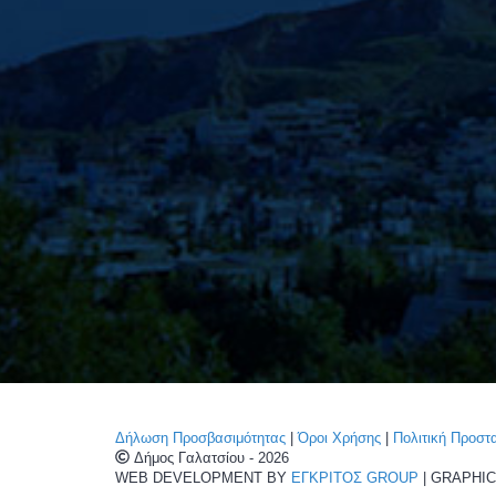
Δήλωση Προσβασιμότητας
|
Όροι Χρήσης
|
Πολιτική Προσ
Δήμος Γαλατσίου - 2026
WEB DEVELOPMENT BY
ΕΓΚΡΙΤΟΣ GROUP
| GRAPHI