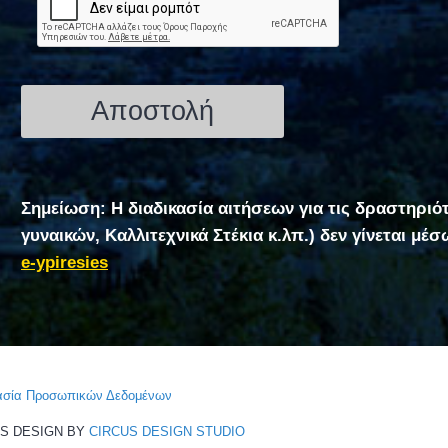
Σημείωση: Η διαδικασία αιτήσεων για τις δραστηριό
γυναικών, Καλλιτεχνικά Στέκια κ.λπ.) δεν γίνεται μέ
e-ypiresies
τασία Προσωπικών Δεδομένων
CS DESIGN BY
CIRCUS DESIGN STUDIO