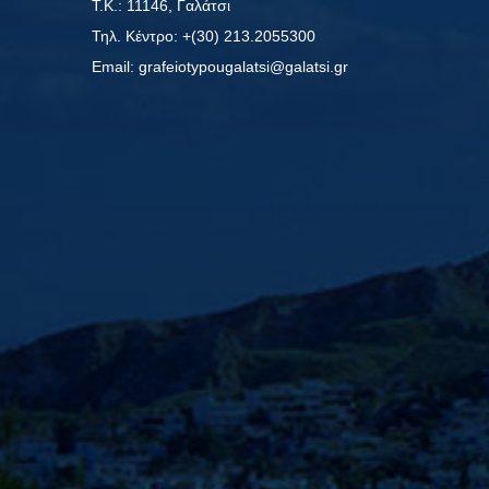
Τ.Κ.: 11146, Γαλάτσι
Τηλ. Κέντρο: +(30) 213.2055300
Εmail: grafeiotypougalatsi@galatsi.gr