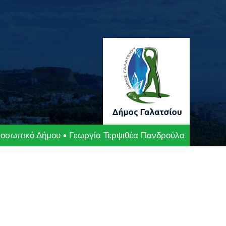
οσωπικό Δήμου
Γεωργία Τερψιθέα Πανδρούλα