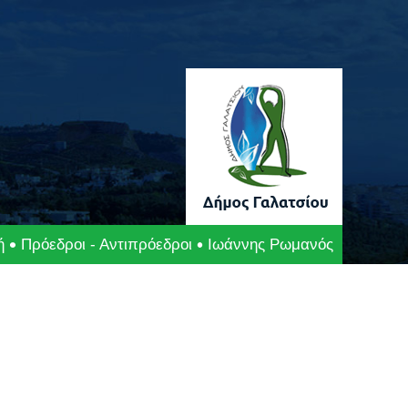
ή
Πρόεδροι - Αντιπρόεδροι
Ιωάννης Ρωμανός