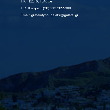
Τ.Κ.: 11146, Γαλάτσι
Τηλ. Κέντρο: +(30) 213.2055300
Εmail: grafeiotypougalatsi@galatsi.gr