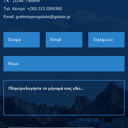
Τ.Κ.: 11146, Γαλάτσι
Τηλ. Κέντρο: +(30) 213.2055300
Εmail: grafeiotypougalatsi@galatsi.gr