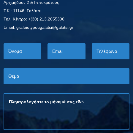
Αρχιμήδους 2 & Ιπποκράτους
Τ.Κ.: 11146, Γαλάτσι
Τηλ. Κέντρο: +(30) 213.2055300
Εmail: grafeiotypougalatsi@galatsi.gr