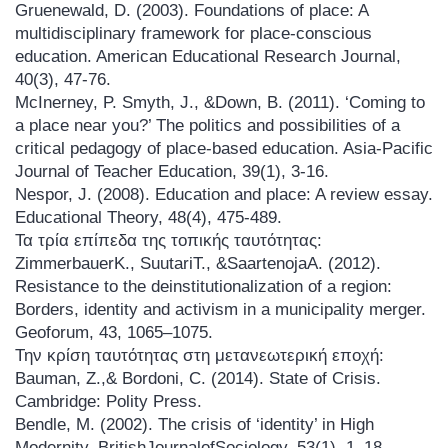
Gruenewald, D. (2003). Foundations of place: A
multidisciplinary framework for place-conscious
education. American Educational Research Journal,
40(3), 47-76.
McInerney, P. Smyth, J., &Down, B. (2011). ‘Coming to
a place near you?’ The politics and possibilities of a
critical pedagogy of place-based education. Asia-Pacific
Journal of Teacher Education, 39(1), 3-16.
Nespor, J. (2008). Education and place: A review essay.
Educational Theory, 48(4), 475-489.
Τα τρία επίπεδα της τοπικής ταυτότητας:
ZimmerbauerK., SuutariT., &SaartenojaA. (2012).
Resistance to the deinstitutionalization of a region:
Borders, identity and activism in a municipality merger.
Geoforum, 43, 1065–1075.
Την κρίση ταυτότητας στη μετανεωτερική εποχή:
Bauman, Z.,& Bordoni, C. (2014). State of Crisis.
Cambridge: Polity Press.
Bendle, M. (2002). The crisis of ‘identity’ in High
Modernity. BritishJournalofSociology, 53(1), 1–18.