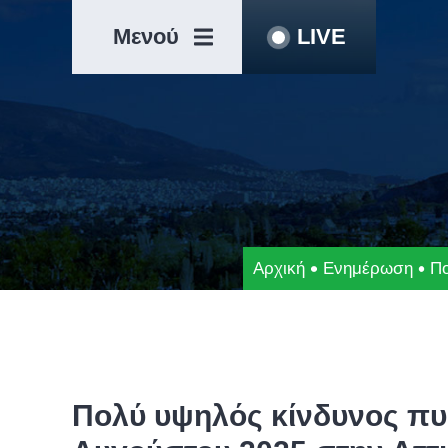
Μετάβαση
Άλμα
στο
στη
Μενού
LIVE
περιεχόμενο
γραμμή
πλοήγησης
Αρχική
Ενημέρωση
Πο
Πολύ υψηλός κίνδυνος πυρ