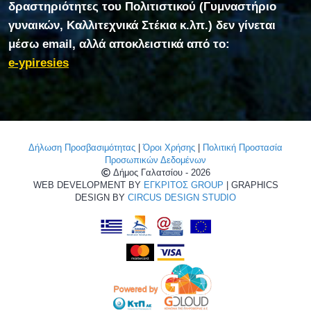
δραστηριότητες του Πολιτιστικού (Γυμναστήριο
γυναικών, Καλλιτεχνικά Στέκια κ.λπ.) δεν γίνεται
μέσω email, αλλά αποκλειστικά από το:
e-ypiresies
Δήλωση Προσβασιμότητας
|
Όροι Χρήσης
|
Πολιτική Προστασία
Προσωπικών Δεδομένων
Δήμος Γαλατσίου - 2026
WEB DEVELOPMENT BY
ΕΓΚΡΙΤΟΣ GROUP
| GRAPHICS
DESIGN BY
CIRCUS DESIGN STUDIO