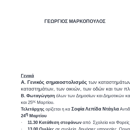
ΓΕΩΡΓΙΟΣ ΜΑΡΚΟΠΟΥΛΟΣ
Γενικά
Α.
Γενικός σημαιοστολισμός
των καταστημάτων 
καταστημάτων, των οικιών, των οδών και των πλ
Β. Φωταγώγηση
όλων των Δημοσίων και Δημοτικών κα
ης
και 25
Μαρτίου.
Σοφία Λεπίδα Ντάγλα
Τελετάρχης
ορίζεται η κα
Αντιδ
η
2
4
Μαρτίου
·
11.30 Κατάθεση στεφάνων
από Σχολεία και Φορείς
·
13.00 Ομιλίες
σε σχολεία, δημόσιες υπηρεσίες, Οργα