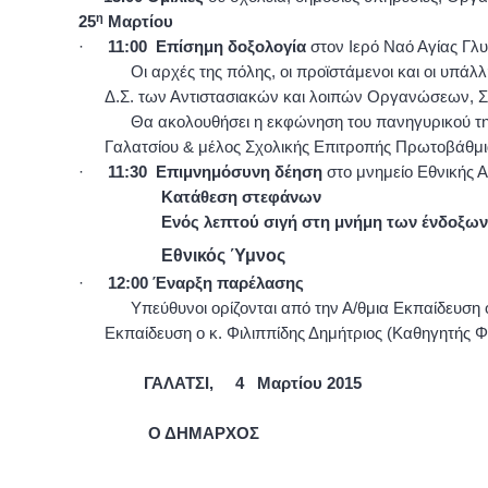
η
25
Μαρτίου
·
11:00 Επίσημη δοξολογία
στον Ιερό Ναό Αγίας Γλ
Οι αρχές της πόλης, οι προϊστάμενοι και οι υ
Δ.Σ. των Αντιστασιακών και λοιπών Οργανώσεων, Σω
Θα ακολουθήσει η εκφώνηση του πανηγυρικού της
Γαλατσίου & μέλος Σχολικής Επιτροπής Πρωτοβάθμι
·
11:30 Επιμνημόσυνη δέηση
στο μνημείο Εθνικής Α
Κατάθεση στεφάνων
Ενός λεπτού σιγή στη μνήμη των ένδοξων 
Εθνικός Ύμνος
·
12:00
Έναρξη παρέλασης
Υπεύθυνοι ορίζονται από την Α/θμια Εκπαίδευση
Εκπαίδευση ο κ. Φιλιππίδης Δημήτριος (Καθηγητής 
ΓΑΛΑΤΣΙ, 4 Μαρτίου 2015
Ο ΔΗΜΑΡΧΟΣ