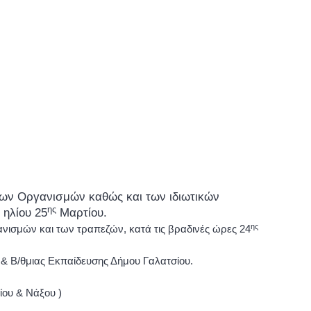
των Οργανισμών καθώς και των ιδιωτικών
ης
 ηλίου 25
Μαρτίου.
ης
ισμών και των τραπεζών, κατά τις βραδινές ώρες 24
& Β/θμιας Εκπαίδευσης Δήμου Γαλατσίου.
ίου & Νάξου )