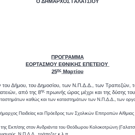
Ο ΔΗΜΑΡΧΟΣ ΓΑΛΑΤΣΙΟΥ
ΠΡΟΓΡΑΜΜΑ
ΕΟΡΤΑΣΜΟΥ ΕΘΝΙΚΗΣ ΕΠΕΤΕΙΟΥ
ης
25
Μαρτίου
του Δήμου, του Δημοσίου, των Ν.Π.Δ.Δ., των Τραπεζών, 
ης
ατειών, από της 8
πρωινής ώρας μέχρι και της δύσης του
ταστημάτων καθώς και των καταστημάτων των Ν.Π.Δ.Δ., των οργαν
ήμαρχος Παιδείας και Πρόεδρος των Σχολικών Επιτροπών Α/θμιας 
 της Εκπ/σης στον Ανδριάντα του Θεόδωρου Κολοκοτρώνη (Γαλατσ
νισμούς, Ν.Π.Δ.Δ., τράπεζες κ.λ.π.