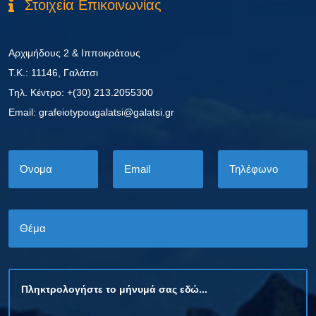
Στοιχεία Επικοινωνίας
Αρχιμήδους 2 & Ιπποκράτους
Τ.Κ.: 11146, Γαλάτσι
Τηλ. Κέντρο: +(30) 213.2055300
Εmail: grafeiotypougalatsi@galatsi.gr